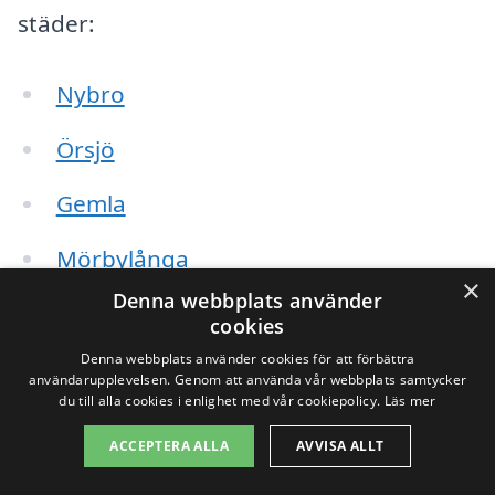
städer:
Nybro
Örsjö
Gemla
Mörbylånga
×
Denna webbplats använder
Kalmar
cookies
Denna webbplats använder cookies för att förbättra
Färjestaden
användarupplevelsen. Genom att använda vår webbplats samtycker
du till alla cookies i enlighet med vår cookiepolicy.
Läs mer
Läster
ACCEPTERA ALLA
AVVISA ALLT
Hultsfred