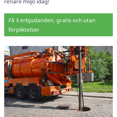
renare miljö idag!
Få 3 erbjudanden, gratis och utan
förpliktelser