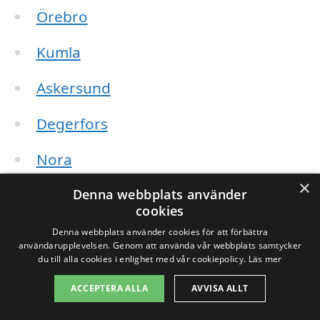
Örebro
Kumla
Askersund
Degerfors
Nora
×
Tengvall
Denna webbplats använder
cookies
Lindesberg
Denna webbplats använder cookies för att förbättra
användarupplevelsen. Genom att använda vår webbplats samtycker
du till alla cookies i enlighet med vår cookiepolicy.
Läs mer
Karlskoga
ACCEPTERA ALLA
AVVISA ALLT
När du söker efter ett företag för