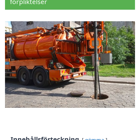
förpliktelser
Innehållsförteckning
gömma