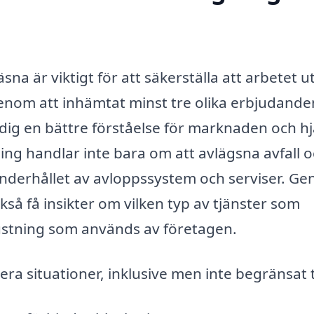
sna är viktigt för att säkerställa att arbetet u
. Genom att inhämtat minst tre olika erbjudand
r dig en bättre förståelse för marknaden och h
ning handlar inte bara om att avlägsna avfall 
 underhållet av avloppssystem och serviser. G
kså få insikter om vilken typ av tjänster som
rustning som används av företagen.
lera situationer, inklusive men inte begränsat ti