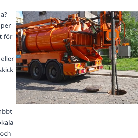
na?
lper
t för
eller
skick
a
abbt
okala
 och