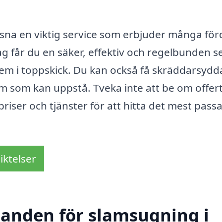
na en viktig service som erbjuder många förd
ag får du en säker, effektiv och regelbunden s
stem i toppskick. Du kan också få skräddarsydd
em som kan uppstå. Tveka inte att be om offer
 priser och tjänster för att hitta det mest pas
iktelser
udanden för slamsugning i