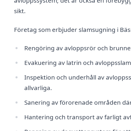
avloppssystem; det är också en förebyg
sikt.
Företag som erbjuder slamsugning i Bäsn
Rengöring av avloppsrör och brunnen 
Evakuering av latrin och avloppsslam
Inspektion och underhåll av avloppssy
allvarliga.
Sanering av förorenade områden där 
Hantering och transport av farligt avfa