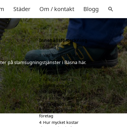
m
Städer
Om / kontakt
Blogg
Innehållsförteckning
gömma
1
Vad kan ett företag
som är specialiserat på
ter på slamsugningstjänster i Bäsna här.
slamsugning i Bäsna
hjälpa till med?
2
Få alltid minst 3
erbjudanden för
slamsugning i Bäsna
3
Få 3 erbjudanden för
slamsugning i Bäsna
från professionella
företag
4
Hur mycket kostar