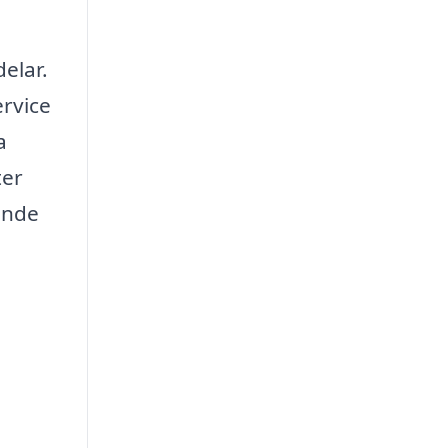
elar.
ervice
a
ter
sande