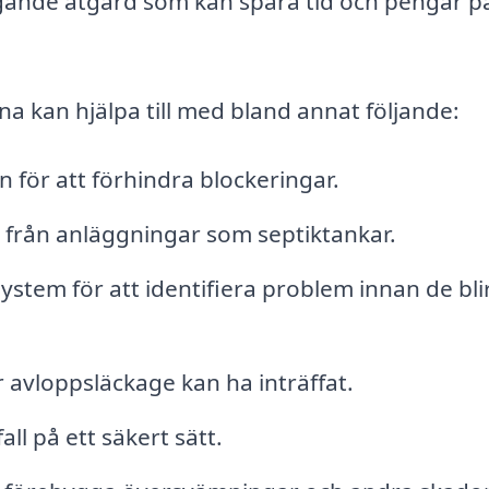
gande åtgärd som kan spara tid och pengar p
a kan hjälpa till med bland annat följande:
för att förhindra blockeringar.
 från anläggningar som septiktankar.
stem för att identifiera problem innan de bli
avloppsläckage kan ha inträffat.
ll på ett säkert sätt.