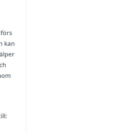
tförs
en kan
jälper
och
enom
ll: