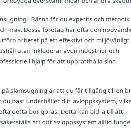
t förebygga översvämningar och andra skador
lamsugning i Bäsna får du expertis och metodik
och krav. Dessa företag har ofta den nödvänd
föra arbetet på ett effektivt och miljövänligt 
ushåll utan inkluderar även industrier och
ssionell hjälp för att upprätthålla sina
 på slamsugning är att du får tillgång till en b
du bäst underhåller ditt avloppssystem, vilke
a detta bör göras. Detta kan bidra till att
kerställa att ditt avloppssystem alltid funge