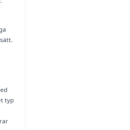
.
iga
sätt.
red
t typ
rar