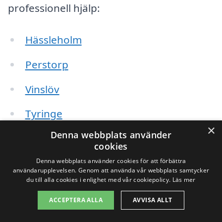
professionell hjälp:
Hässleholm
Perstorp
Vinslöv
Tyringe
×
Denna webbplats använder
Klippan
cookies
Åhus
Denna webbplats använder cookies för att förbättra
användarupplevelsen. Genom att använda vår webbplats samtycker
du till alla cookies i enlighet med vår cookiepolicy.
Läs mer
Kristianstad
ACCEPTERA ALLA
AVVISA ALLT
Hörby