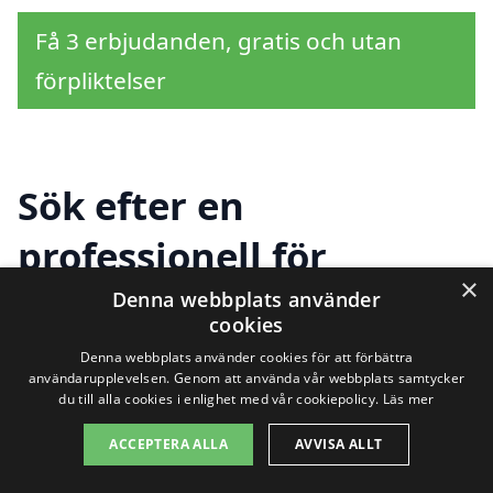
Få 3 erbjudanden, gratis och utan
förpliktelser
Sök efter en
professionell för
×
slamsugning i andra
Denna webbplats använder
cookies
städer nära Björnö
Denna webbplats använder cookies för att förbättra
användarupplevelsen. Genom att använda vår webbplats samtycker
du till alla cookies i enlighet med vår cookiepolicy.
Läs mer
Att hitta hjälp för slamsugning i Björnö
ACCEPTERA ALLA
AVVISA ALLT
behöver inte vara svårt. Om du befinner