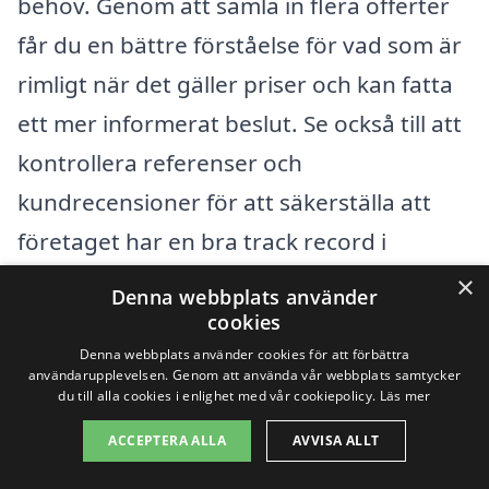
behov. Genom att samla in flera offerter
får du en bättre förståelse för vad som är
rimligt när det gäller priser och kan fatta
ett mer informerat beslut. Se också till att
kontrollera referenser och
kundrecensioner för att säkerställa att
företaget har en bra track record i
området. Att investera tid i att jämföra
×
Denna webbplats använder
alternativ kan spara dig både tid och
cookies
pengar samtidigt som du hittar en pålitlig
Denna webbplats använder cookies för att förbättra
användarupplevelsen. Genom att använda vår webbplats samtycker
tjänst för slamsugning i Bläshammar.
du till alla cookies i enlighet med vår cookiepolicy.
Läs mer
ACCEPTERA ALLA
AVVISA ALLT
Få 3 erbjudanden, gratis och utan