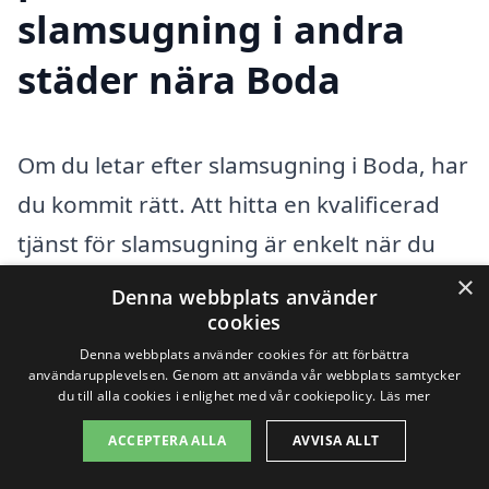
slamsugning i andra
städer nära Boda
Om du letar efter slamsugning i Boda, har
du kommit rätt. Att hitta en kvalificerad
tjänst för slamsugning är enkelt när du
använder vår plattform. Här kan du
×
Denna webbplats använder
jämföra priser och tjänster från olika
cookies
Denna webbplats använder cookies för att förbättra
företag i närområdet, vilket säkerställer
användarupplevelsen. Genom att använda vår webbplats samtycker
att du får det bästa erbjudandet som
du till alla cookies i enlighet med vår cookiepolicy.
Läs mer
passar dina behov. Slamsugning är en
ACCEPTERA ALLA
AVVISA ALLT
viktig tjänst för att hålla din