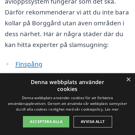
avloppssystem fungerar som det ska.
Därför rekommenderar vi att du inte bara
kollar på Borggård utan även områden i
dess närhet. Här är några städer där du
kan hitta experter på slamsugning:
Finspång
×
Norrköping
Denna webbplats använder
cookies
Linköping
Denna webbplats använder cookies för att förbättra
användarupplevelsen. Genom att använda vår webbplats samtycker
Motala
du till alla cookies i enlighet med vår cookiepolicy.
Läs mer
ACCEPTERA ALLA
AVVISA ALLT
Åby