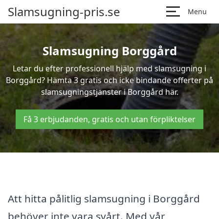
Slamsugning-pris.se
Menu
Slamsugning Borggård
Letar du efter professionell hjälp med slamsugning i
Borggård? Hämta 3 gratis och icke bindande offerter på
slamsugningstjänster i Borggård här.
Få 3 erbjudanden, gratis och utan förpliktelser
Att hitta pålitlig slamsugning i Borggård
behöver inte vara svårt. Med vår