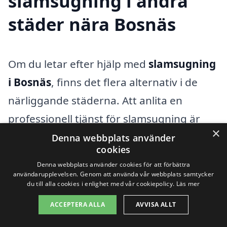
slamsugning i andra
städer nära Bosnäs
Om du letar efter hjälp med
slamsugning
i Bosnäs
, finns det flera alternativ i de
närliggande städerna. Att anlita en
professionell tjänst för slamsugning är
×
viktigt för att säkerställa att arbetet utförs
Denna webbplats använder
cookies
korrekt och effektivt. Det finns många
Denna webbplats använder cookies för att förbättra
företag som specialiserar sig på denna
användarupplevelsen. Genom att använda vår webbplats samtycker
du till alla cookies i enlighet med vår cookiepolicy.
Läs mer
typ av arbete, och genom vår plattform
ACCEPTERA ALLA
AVVISA ALLT
kan du enkelt begära offerter från flera