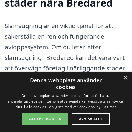
städer nära Bredared
Slamsugning är en viktig tjänst för att
säkerställa en ren och fungerande
avloppssystem. Om du letar efter
slamsugning i Bredared kan det vara värt
att överväga företag i närliggande städer.
×
Genom att jämföra olika alternativ får du
Denna webbplats använder
cookies
möjlighet att hitta det bästa erbjudandet
Denna webbplats använder cookies för att förbättra
och den specialist som passar dina behov.
användarupplevelsen. Genom att använda vår webbplats samtycker
du till alla cookies i enlighet med vår cookiepolicy.
Läs mer
Här är några städer i närheten av
ACCEPTERA ALLA
AVVISA ALLT
Bredared där du kan hitta professionell
hjälp: