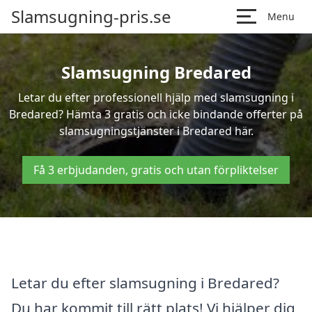
Slamsugning-pris.se
Menu
Slamsugning Bredared
Letar du efter professionell hjälp med slamsugning i
Bredared? Hämta 3 gratis och icke bindande offerter på
slamsugningstjänster i Bredared här.
Få 3 erbjudanden, gratis och utan förpliktelser
Letar du efter slamsugning i Bredared?
Du har kommit till rätt plats! Vi hjälper dig