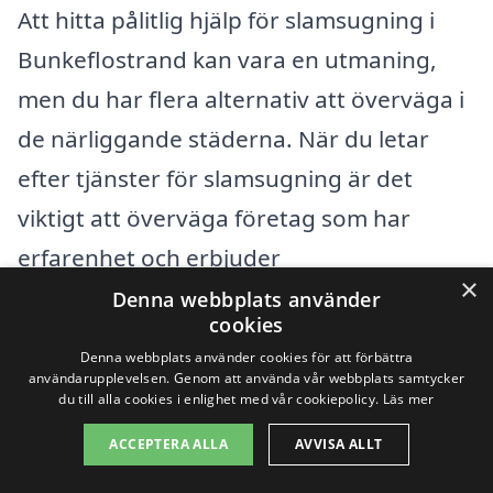
Att hitta pålitlig hjälp för slamsugning i
Bunkeflostrand kan vara en utmaning,
men du har flera alternativ att överväga i
de närliggande städerna. När du letar
efter tjänster för slamsugning är det
viktigt att överväga företag som har
erfarenhet och erbjuder
×
konkurrenskraftiga priser. Här är några
Denna webbplats använder
cookies
omkringliggande städer där du kan hitta
Denna webbplats använder cookies för att förbättra
duktiga leverantörer:
användarupplevelsen. Genom att använda vår webbplats samtycker
du till alla cookies i enlighet med vår cookiepolicy.
Läs mer
Malmö
ACCEPTERA ALLA
AVVISA ALLT