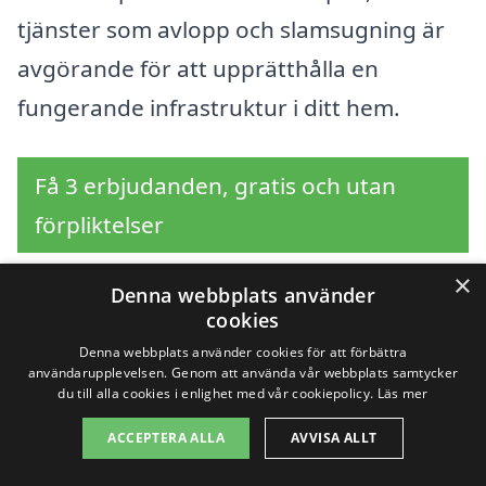
tjänster som avlopp och slamsugning är
avgörande för att upprätthålla en
fungerande infrastruktur i ditt hem.
Få 3 erbjudanden, gratis och utan
förpliktelser
×
Denna webbplats använder
cookies
Sök efter en
Denna webbplats använder cookies för att förbättra
användarupplevelsen. Genom att använda vår webbplats samtycker
professionell för
du till alla cookies i enlighet med vår cookiepolicy.
Läs mer
slamsugning i andra
ACCEPTERA ALLA
AVVISA ALLT