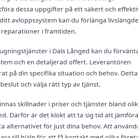
öra dessa uppgifter på ett säkert och effekti
ditt avloppssystem kan du förlänga livslängd
reparationer i framtiden.
ugningstjänster i Dals Långed kan du förvänt
stem och en detaljerad offert. Leverantören
 på din specifika situation och behov. Detta
beslut och välja rätt typ av tjänst.
nnas skillnader i priser och tjänster bland oli
. Därför är det klokt att ta sig tid att jämför
sta alternativet för just dina behov. Att använ
a till hjälp för att få kontakt med olika föret