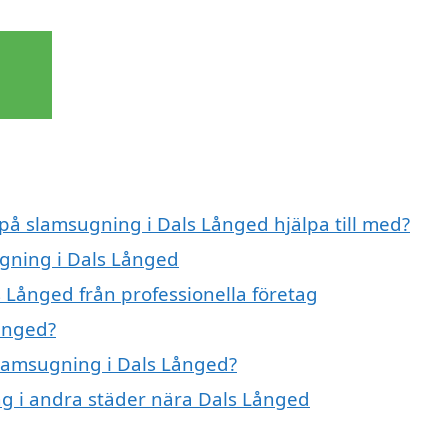
 på slamsugning i Dals Långed hjälpa till med?
ugning i Dals Långed
 Långed från professionella företag
ånged?
 slamsugning i Dals Långed?
ing i andra städer nära Dals Långed