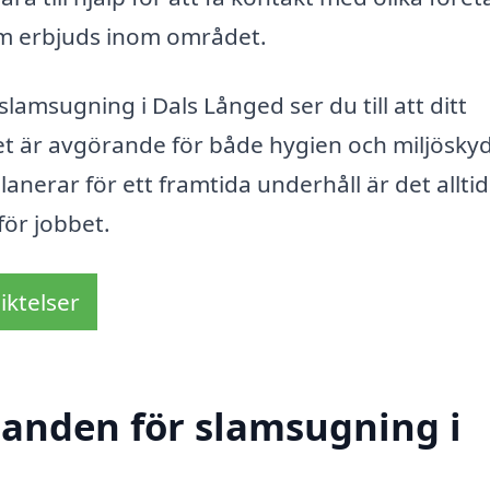
som erbjuds inom området.
slamsugning i Dals Långed ser du till att ditt
lket är avgörande för både hygien och miljösky
anerar för ett framtida underhåll är det allti
för jobbet.
iktelser
udanden för slamsugning i