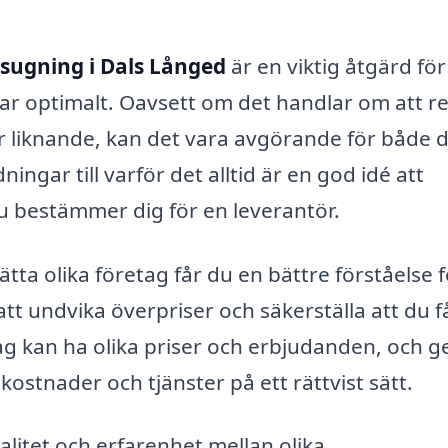
sugning i Dals Långed
är en viktig åtgärd för
rar optimalt. Oavsett om det handlar om att r
r liknande, kan det vara avgörande för både d
ningar till varför det alltid är en god idé att
u bestämmer dig för en leverantör.
ta olika företag får du en bättre förståelse f
t undvika överpriser och säkerställa att du få
tag kan ha olika priser och erbjudanden, och 
kostnader och tjänster på ett rättvist sätt.
valitet och erfarenhet mellan olika