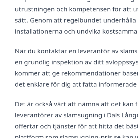
utrustningen och kompetensen för att utf
sätt. Genom att regelbundet underhålla 
installationerna och undvika kostsamma 
När du kontaktar en leverantör av slams
en grundlig inspektion av ditt avloppssy
kommer att ge rekommendationer baserat
det enklare för dig att fatta informerade 
Det är också värt att nämna att det kan fi
leverantörer av slamsugning i Dals Långed
offertar och tjänster för att hitta det bä
plattform som slamsugning-pris.se kan var