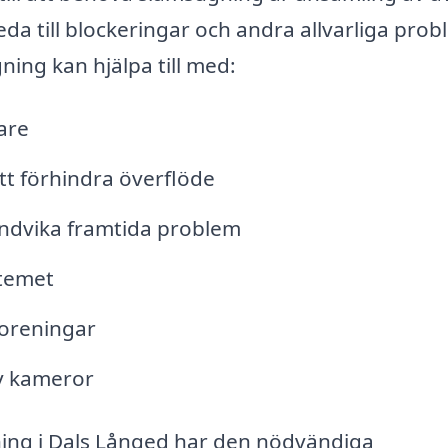
da till blockeringar och andra allvarliga prob
ing kan hjälpa till med:
are
tt förhindra överflöde
undvika framtida problem
stemet
roreningar
v kameror
ning i Dals Långed har den nödvändiga