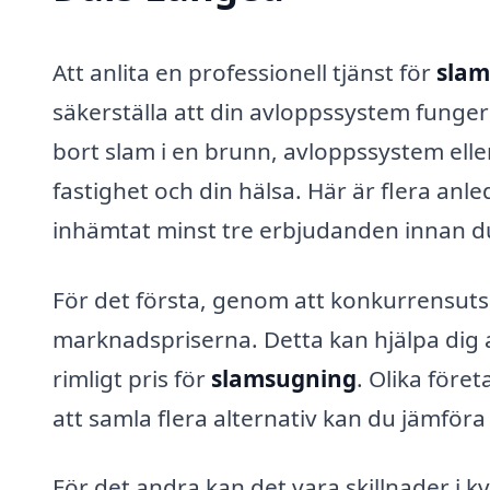
Att anlita en professionell tjänst för
slam
säkerställa att din avloppssystem funge
bort slam i en brunn, avloppssystem elle
fastighet och din hälsa. Här är flera anled
inhämtat minst tre erbjudanden innan d
För det första, genom att konkurrensutsät
marknadspriserna. Detta kan hjälpa dig at
rimligt pris för
slamsugning
. Olika före
att samla flera alternativ kan du jämföra 
För det andra kan det vara skillnader i k