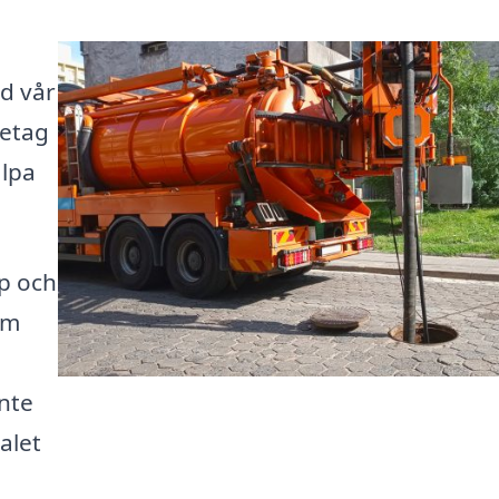
ed vår
retag
älpa
pp och
om
nte
alet