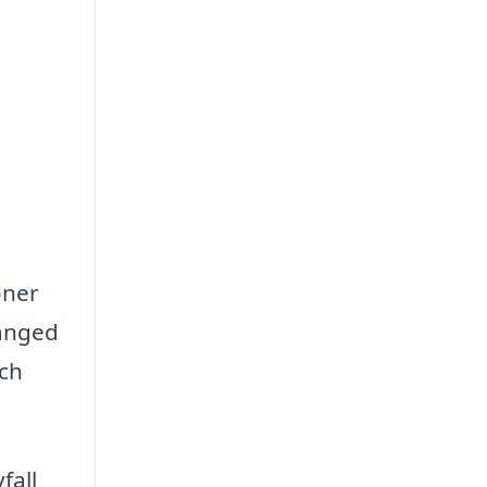
oner
Långed
och
fall