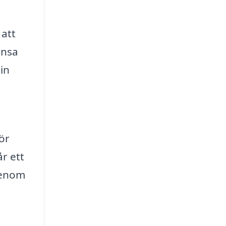
 att
ensa
in
ör
r ett
genom