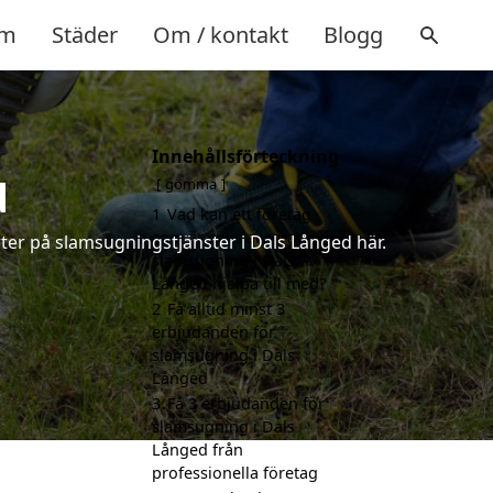
m
Städer
Om / kontakt
Blogg
Innehållsförteckning
d
gömma
1
Vad kan ett företag
som är specialiserat på
ter på slamsugningstjänster i Dals Långed här.
slamsugning i Dals
Långed hjälpa till med?
2
Få alltid minst 3
erbjudanden för
slamsugning i Dals
Långed
3
Få 3 erbjudanden för
slamsugning i Dals
Långed från
professionella företag