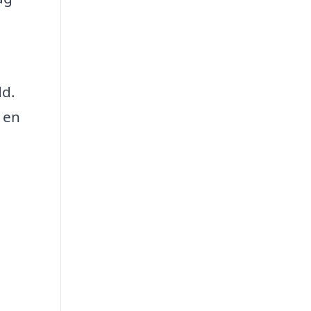
dd.
d en