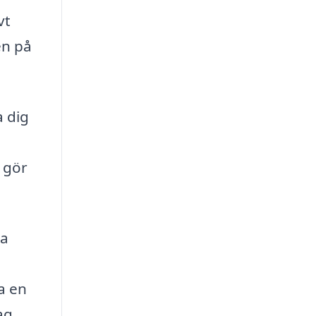
vt
en på
a dig
 gör
ka
a
da en
ag