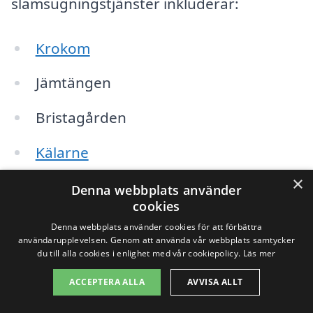
slamsugningstjänster inkluderar:
Krokom
Jämtängen
Bristagården
Kälarne
×
Froson
Denna webbplats använder
cookies
Strömsund
Denna webbplats använder cookies för att förbättra
användarupplevelsen. Genom att använda vår webbplats samtycker
du till alla cookies i enlighet med vår cookiepolicy.
Läs mer
Det är viktigt att överväga följande
ACCEPTERA ALLA
AVVISA ALLT
punkter när du letar efter ett företag för