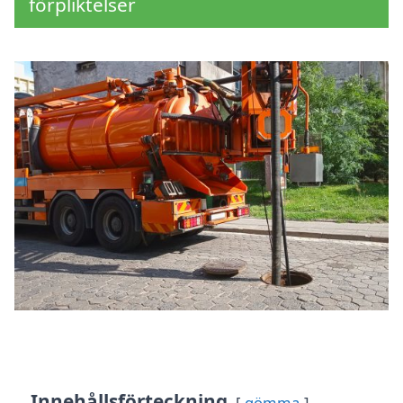
förpliktelser
Innehållsförteckning
gömma