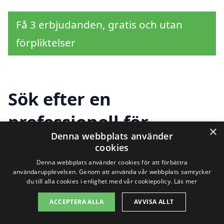
Få 3 erbjudanden, gratis och utan
förpliktelser
Sök efter en
professionell för
×
Denna webbplats använder
slamsugning i andra
cookies
städer nära Eggby
Denna webbplats använder cookies för att förbättra
användarupplevelsen. Genom att använda vår webbplats samtycker
du till alla cookies i enlighet med vår cookiepolicy.
Läs mer
ACCEPTERA ALLA
AVVISA ALLT
Att hitta hjälp för slamsugning i Eggby