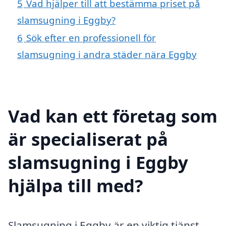
5
Vad hjälper till att bestämma priset på
slamsugning i Eggby?
6
Sök efter en professionell för
slamsugning i andra städer nära Eggby
Vad kan ett företag som
är specialiserat på
slamsugning i Eggby
hjälpa till med?
Slamsugning i Eggby är en viktig tjänst