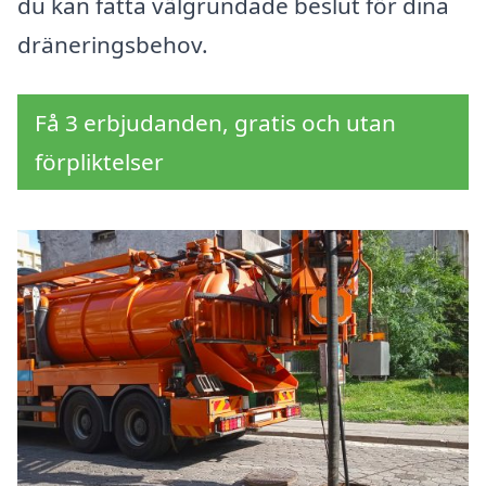
du kan fatta välgrundade beslut för dina
dräneringsbehov.
Få 3 erbjudanden, gratis och utan
förpliktelser