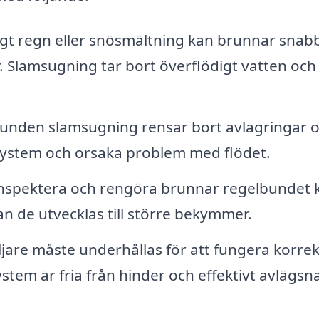
igt regn eller snösmältning kan brunnar snabb
 Slamsugning tar bort överflödigt vatten och
unden slamsugning rensar bort avlagringar 
system och orsaka problem med flödet.
nspektera och rengöra brunnar regelbundet 
n de utvecklas till större bekymmer.
ljare måste underhållas för att fungera korrek
stem är fria från hinder och effektivt avlägsna