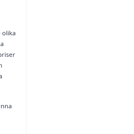
 olika
ta
priser
h
a
enna