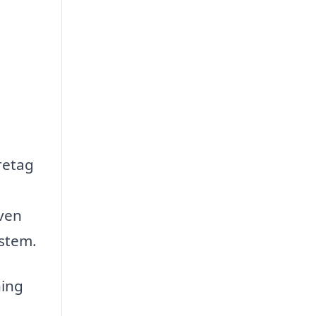
retag
e
ven
ystem.
ning