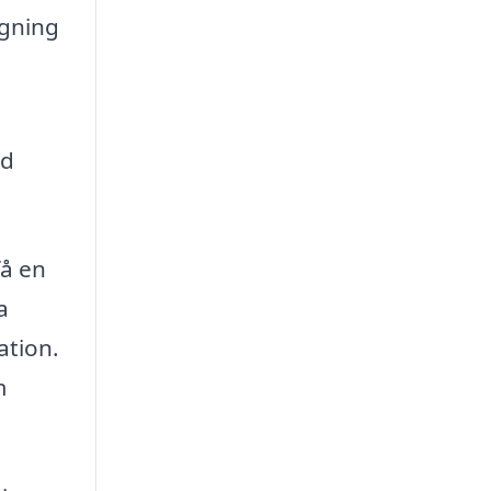
ugning
od
få en
a
ation.
m