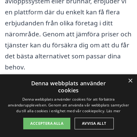
avloppssystem eller brunnar, erbjuder vi
en plattform där du enkelt kan få flera
erbjudanden från olika företag i ditt
närområde. Genom att jämföra priser och
tjänster kan du försäkra dig om att du får
det bästa alternativet som passar dina
behov.
×
Denna webbplats använder
När du söker efter slamsugningstjänster i
cookies
Flyinge och dess omgivningar, kan det
Denna webbplats använder cookies för att förbättra
användarupplevelsen. Genom att använda vår webbplats samtycker
vara bra att också överväga företag i
du till alla cookies i enlighet med vår cookiepolicy.
Läs mer
närliggande städer. Här är några av de
ACCEPTERA ALLA
AVVISA ALLT
städer du kan ta hänsyn till: