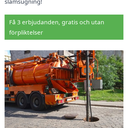
slamsugning!
Få 3 erbjudanden, gratis och utan
förpliktelser