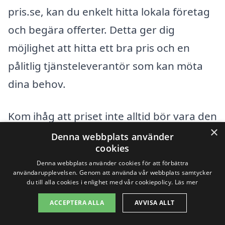
pris.se, kan du enkelt hitta lokala företag
och begära offerter. Detta ger dig
möjlighet att hitta ett bra pris och en
pålitlig tjänsteleverantör som kan möta
dina behov.
Kom ihåg att priset inte alltid bör vara den
×
enda faktorn vid valet av företag. Kvalitet
Denna webbplats använder
cookies
och pålitlighet är också viktiga aspekter
Denna webbplats använder cookies för att förbättra
som kan påverka den totala upplevelsen
användarupplevelsen. Genom att använda vår webbplats samtycker
du till alla cookies i enlighet med vår cookiepolicy.
Läs mer
av slamsugningen. Genom att göra din
ACCEPTERA ALLA
AVVISA ALLT
forskning och jämföra erbjudanden kan
du säkerställa att du får den bästa