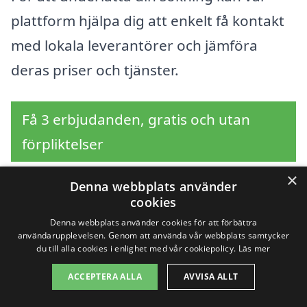
plattform hjälpa dig att enkelt få kontakt
med lokala leverantörer och jämföra
deras priser och tjänster.
Få 3 erbjudanden, gratis och utan
förpliktelser
×
Denna webbplats använder
cookies
Sök efter en
Denna webbplats använder cookies för att förbättra
användarupplevelsen. Genom att använda vår webbplats samtycker
professionell för
du till alla cookies i enlighet med vår cookiepolicy.
Läs mer
slamsugning i andra
ACCEPTERA ALLA
AVVISA ALLT