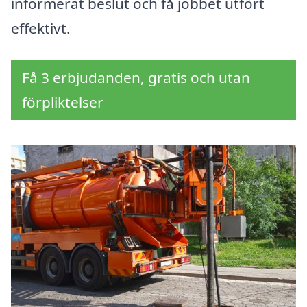
informerat beslut och få jobbet utfört
effektivt.
Få 3 erbjudanden, gratis och utan
förpliktelser