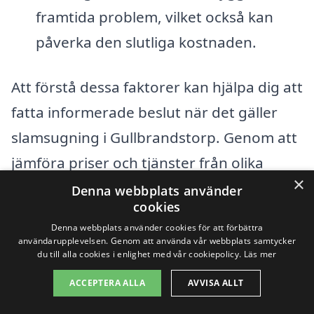
framtida problem, vilket också kan
påverka den slutliga kostnaden.
Att förstå dessa faktorer kan hjälpa dig att
fatta informerade beslut när det gäller
slamsugning i Gullbrandstorp. Genom att
jämföra priser och tjänster från olika
×
leverantörer kan du hitta det bästa
Denna webbplats använder
cookies
erbjudandet, samtidigt som du
Denna webbplats använder cookies för att förbättra
säkerställer att du får en hög kvalitet på
användarupplevelsen. Genom att använda vår webbplats samtycker
du till alla cookies i enlighet med vår cookiepolicy.
Läs mer
arbetet. Använd vår plattform för att
ACCEPTERA ALLA
AVVISA ALLT
samla in offertar från flera företag i ditt