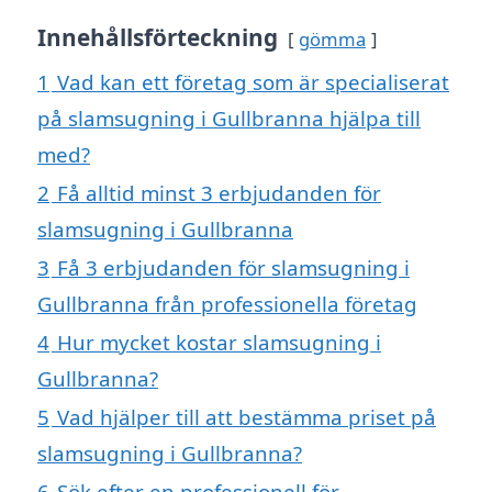
Innehållsförteckning
gömma
1
Vad kan ett företag som är specialiserat
på slamsugning i Gullbranna hjälpa till
med?
2
Få alltid minst 3 erbjudanden för
slamsugning i Gullbranna
3
Få 3 erbjudanden för slamsugning i
Gullbranna från professionella företag
4
Hur mycket kostar slamsugning i
Gullbranna?
5
Vad hjälper till att bestämma priset på
slamsugning i Gullbranna?
6
Sök efter en professionell för