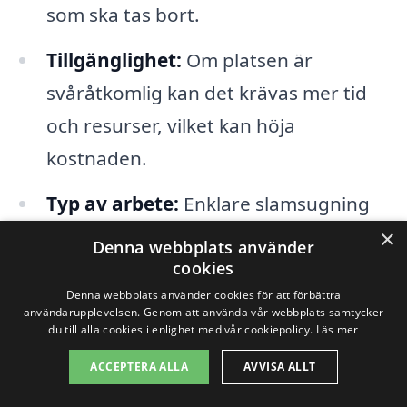
som ska tas bort.
Tillgänglighet:
Om platsen är
svåråtkomlig kan det krävas mer tid
och resurser, vilket kan höja
kostnaden.
Typ av arbete:
Enklare slamsugning
kan kosta mindre, medan mer
×
Denna webbplats använder
avancerade tjänster, som
cookies
Denna webbplats använder cookies för att förbättra
rörinspektion, kan påverka priset.
användarupplevelsen. Genom att använda vår webbplats samtycker
du till alla cookies i enlighet med vår cookiepolicy.
Läs mer
Frekvens:
Regelbundna tjänster kan
ACCEPTERA ALLA
AVVISA ALLT
ibland erbjudas till ett lägre pris per