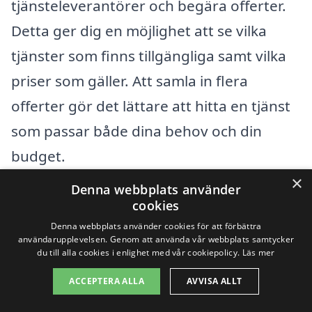
tjänsteleverantörer och begära offerter.
Detta ger dig en möjlighet att se vilka
tjänster som finns tillgängliga samt vilka
priser som gäller. Att samla in flera
offerter gör det lättare att hitta en tjänst
som passar både dina behov och din
budget.
×
Denna webbplats använder
Tänk också på att priset ofta speglar
cookies
kvaliteten på arbetet. Det kan vara värt
Denna webbplats använder cookies för att förbättra
användarupplevelsen. Genom att använda vår webbplats samtycker
att investera lite mer i en pålitlig och
du till alla cookies i enlighet med vår cookiepolicy.
Läs mer
erfaren leverantör för att säkerställa att
ACCEPTERA ALLA
AVVISA ALLT
arbetet utförs korrekt och effektivt.