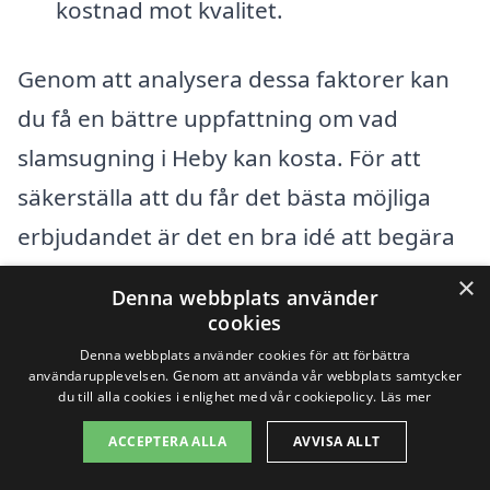
kostnad mot kvalitet.
Genom att analysera dessa faktorer kan
du få en bättre uppfattning om vad
slamsugning i Heby kan kosta. För att
säkerställa att du får det bästa möjliga
erbjudandet är det en bra idé att begära
offerter från flera olika företag. Detta gör
×
Denna webbplats använder
att du kan jämföra priser, tjänster och
cookies
kundrecensioner för att hitta det
Denna webbplats använder cookies för att förbättra
användarupplevelsen. Genom att använda vår webbplats samtycker
alternativ som passar dina behov bäst.
du till alla cookies i enlighet med vår cookiepolicy.
Läs mer
ACCEPTERA ALLA
AVVISA ALLT
Att använda en plattform som