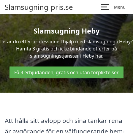
Slamsugning-pris.se
Menu
Slamsugning Heby
Letar du efter professionell hjälp med slamsugning i Heby?
Hämta 3 gratis och icke bindande offerter på
slamsugningstjänster i Heby här.
Få 3 erbjudanden, gratis och utan förpliktelser
Att hålla sitt avlopp och sina tankar rena
är avgörande för en välfungerande hem-