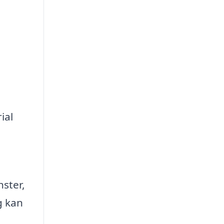
ial
nster,
g kan