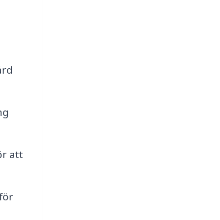
ård
ng
r att
för