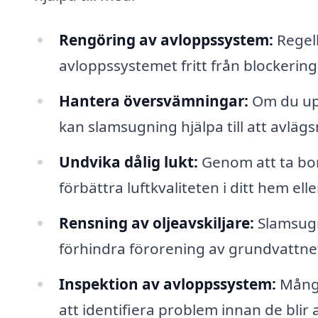
Rengöring av avloppssystem:
Regelb
avloppssystemet fritt från blockeri
Hantera översvämningar:
Om du upp
kan slamsugning hjälpa till att avläg
Undvika dålig lukt:
Genom att ta bor
förbättra luftkvaliteten i ditt hem ell
Rensning av oljeavskiljare:
Slamsugni
förhindra förorening av grundvattne
Inspektion av avloppssystem:
Många
att identifiera problem innan de blir a