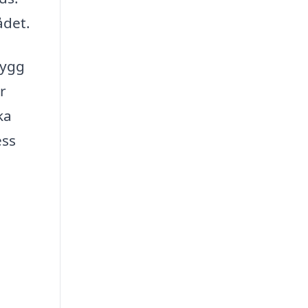
ådet.
rygg
r
ka
ess