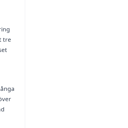
ring
t tre
set
många
höver
ad