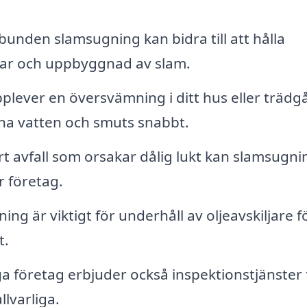
unden slamsugning kan bidra till att hålla
ngar och uppbyggnad av slam.
lever en översvämning i ditt hus eller trädg
sna vatten och smuts snabbt.
t avfall som orsakar dålig lukt kan slamsugni
er företag.
ng är viktigt för underhåll av oljeavskiljare fö
t.
 företag erbjuder också inspektionstjänster 
llvarliga.