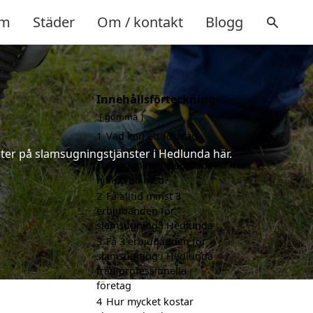
m
Städer
Om / kontakt
Blogg
Innehållsförteckning
gömma
1
Vad kan ett företag
som är specialiserat på
ter på slamsugningstjänster i Hedlunda här.
slamsugning i Hedlunda
hjälpa till med?
2
Få alltid minst 3
erbjudanden för
slamsugning i Hedlunda
3
Få 3 erbjudanden för
slamsugning i Hedlunda
från professionella
företag
4
Hur mycket kostar