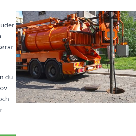
juder
n
serar
an du
hov
och
r