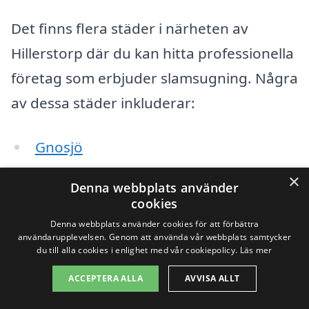
Det finns flera städer i närheten av
Hillerstorp där du kan hitta professionella
företag som erbjuder slamsugning. Några
av dessa städer inkluderar:
Gnosjö
×
Värnamo
Denna webbplats använder
cookies
Gislaved
Denna webbplats använder cookies för att förbättra
användarupplevelsen. Genom att använda vår webbplats samtycker
Mullsjö
du till alla cookies i enlighet med vår cookiepolicy.
Läs mer
ACCEPTERA ALLA
AVVISA ALLT
Jönköping