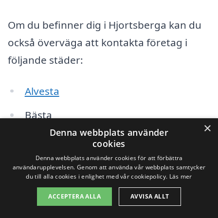
Om du befinner dig i Hjortsberga kan du
också överväga att kontakta företag i
följande städer:
Alvesta
Bästa
×
Denna webbplats använder
Kyrkerud
cookies
Denna webbplats använder cookies för att förbättra
Lammhult
användarupplevelsen. Genom att använda vår webbplats samtycker
du till alla cookies i enlighet med vår cookiepolicy.
Läs mer
Moheda
ACCEPTERA ALLA
AVVISA ALLT
Mörarp