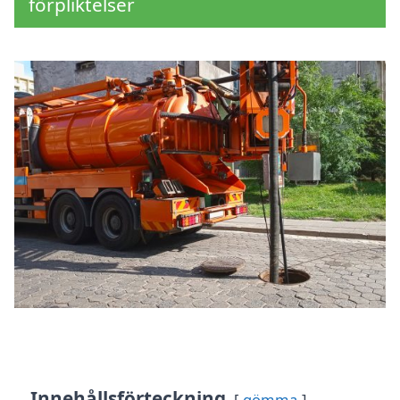
förpliktelser
Innehållsförteckning
gömma