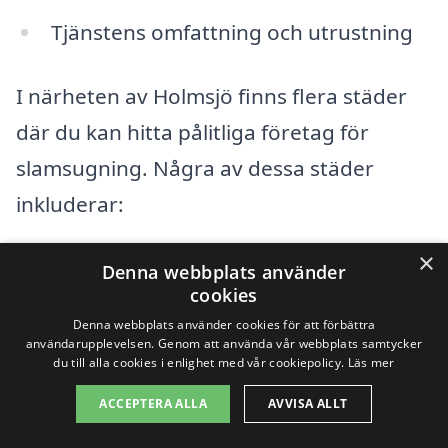
Tjänstens omfattning och utrustning
I närheten av Holmsjö finns flera städer
där du kan hitta pålitliga företag för
slamsugning. Några av dessa städer
inkluderar:
×
Karlskrona
Denna webbplats använder
cookies
Färjestaden
Denna webbplats använder cookies för att förbättra
användarupplevelsen. Genom att använda vår webbplats samtycker
Ronneby
du till alla cookies i enlighet med vår cookiepolicy.
Läs mer
ACCEPTERA ALLA
AVVISA ALLT
Sölvesborg