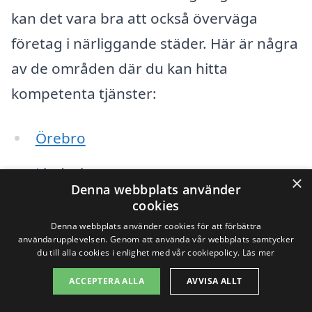
kan det vara bra att också överväga
företag i närliggande städer. Här är några
av de områden där du kan hitta
kompetenta tjänster:
Örebro
Lindesberg
×
Denna webbplats använder
cookies
Karlskoga
Denna webbplats använder cookies för att förbättra
Hällefors
användarupplevelsen. Genom att använda vår webbplats samtycker
du till alla cookies i enlighet med vår cookiepolicy.
Läs mer
Kumla
ACCEPTERA ALLA
AVVISA ALLT
Nora