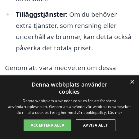
Tilläggstjänster:
Om du behöver
extra tjänster, som rensning eller
underhåll av brunnar, kan detta också
påverka det totala priset.
Genom att vara medveten om dessa
faktorer kan du enkelt navigera i
×
Denna webbplats använder
processen att få
slamsugning i Insjön
.
cookies
Att kontakta flera företag för att få
Denna webbplats använder cookies för att förbättra
användarupplevelsen. Genom att använda vår webbplats samtycker
offerter är en bra idé. Det låter dig
du till alla cookies i enlighet med vår cookiepolicy.
Läs mer
jämföra priser och tjänster, vilket kan
ACCEPTERA ALLA
AVVISA ALLT
hjälpa dig att hitta det bästa erbjudandet