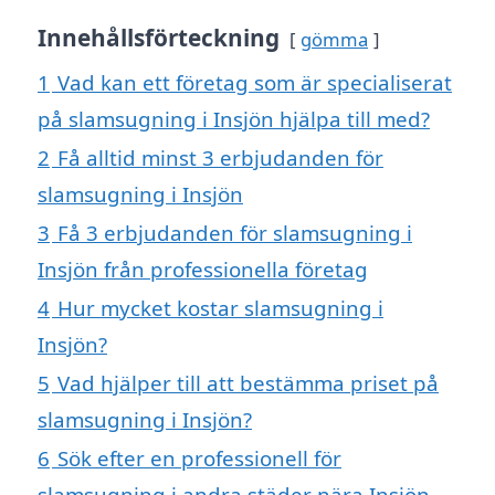
Innehållsförteckning
gömma
1
Vad kan ett företag som är specialiserat
på slamsugning i Insjön hjälpa till med?
2
Få alltid minst 3 erbjudanden för
slamsugning i Insjön
3
Få 3 erbjudanden för slamsugning i
Insjön från professionella företag
4
Hur mycket kostar slamsugning i
Insjön?
5
Vad hjälper till att bestämma priset på
slamsugning i Insjön?
6
Sök efter en professionell för
slamsugning i andra städer nära Insjön