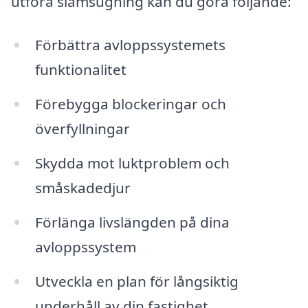
utföra slamsugning kan du göra följande:
Förbättra avloppssystemets
funktionalitet
Förebygga blockeringar och
överfyllningar
Skydda mot luktproblem och
småskadedjur
Förlänga livslängden på dina
avloppssystem
Utveckla en plan för långsiktig
underhåll av din fastighet