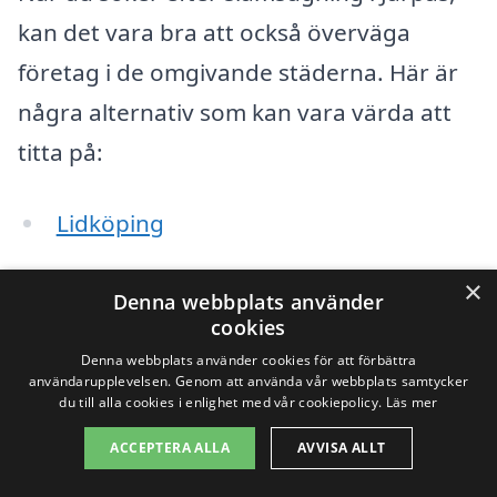
kan det vara bra att också överväga
företag i de omgivande städerna. Här är
några alternativ som kan vara värda att
titta på:
Lidköping
Skara
×
Denna webbplats använder
cookies
Götene
Denna webbplats använder cookies för att förbättra
användarupplevelsen. Genom att använda vår webbplats samtycker
Hälla
du till alla cookies i enlighet med vår cookiepolicy.
Läs mer
Kålltorp
ACCEPTERA ALLA
AVVISA ALLT