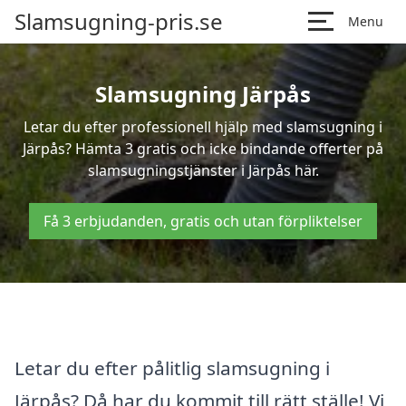
Slamsugning-pris.se
Menu
Slamsugning Järpås
Letar du efter professionell hjälp med slamsugning i
Järpås? Hämta 3 gratis och icke bindande offerter på
slamsugningstjänster i Järpås här.
Få 3 erbjudanden, gratis och utan förpliktelser
Letar du efter pålitlig slamsugning i
Järpås? Då har du kommit till rätt ställe! Vi