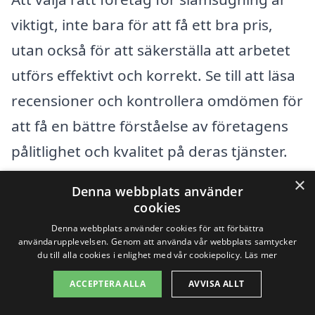
viktigt, inte bara för att få ett bra pris,
utan också för att säkerställa att arbetet
utförs effektivt och korrekt. Se till att läsa
recensioner och kontrollera omdömen för
att få en bättre förståelse av företagens
pålitlighet och kvalitet på deras tjänster.
Ju fler uppgifter du har, desto större
×
Denna webbplats använder
chans har du att göra ett välinformerat
cookies
val.
Denna webbplats använder cookies för att förbättra
användarupplevelsen. Genom att använda vår webbplats samtycker
du till alla cookies i enlighet med vår cookiepolicy.
Läs mer
Få 3 erbjudanden, gratis och utan
ACCEPTERA ALLA
AVVISA ALLT
förpliktelser