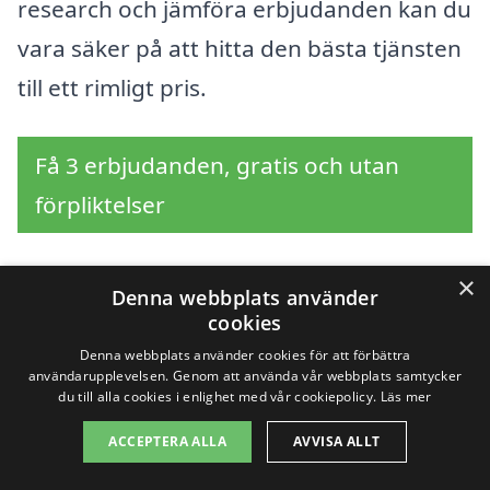
research och jämföra erbjudanden kan du
vara säker på att hitta den bästa tjänsten
till ett rimligt pris.
Få 3 erbjudanden, gratis och utan
förpliktelser
×
Denna webbplats använder
Sök efter en
cookies
Denna webbplats använder cookies för att förbättra
professionell för
användarupplevelsen. Genom att använda vår webbplats samtycker
du till alla cookies i enlighet med vår cookiepolicy.
Läs mer
slamsugning i andra
ACCEPTERA ALLA
AVVISA ALLT
städer nära Krokek