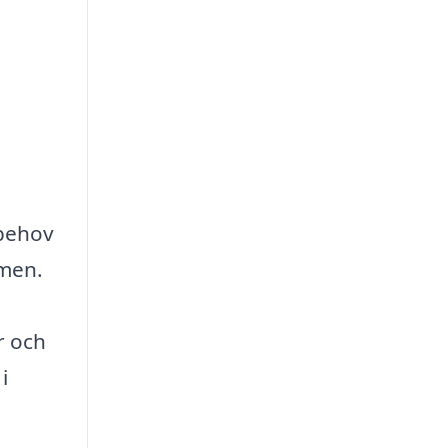
 behov
mmen.
r och
i