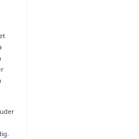
et
a
a
er
h
juder
ig.