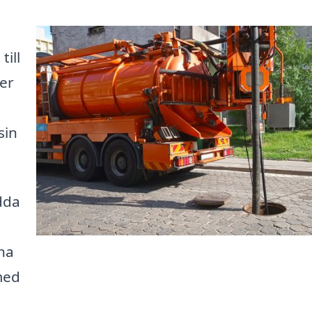
till
ser
sin
dda
na
med