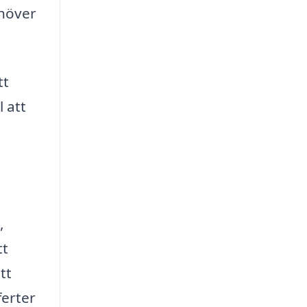
ehöver
tt
 att
,
tt
tt
ferter