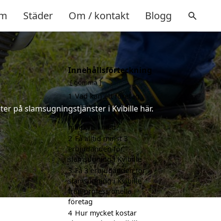
m
Städer
Om / kontakt
Blogg
Innehållsförteckning
gömma
1
Vad kan ett företag
som är specialiserat på
er på slamsugningstjänster i Kvibille här.
slamsugning i Kvibille
hjälpa till med?
2
Få alltid minst 3
erbjudanden för
slamsugning i Kvibille
3
Få 3 erbjudanden för
slamsugning i Kvibille
från professionella
företag
4
Hur mycket kostar