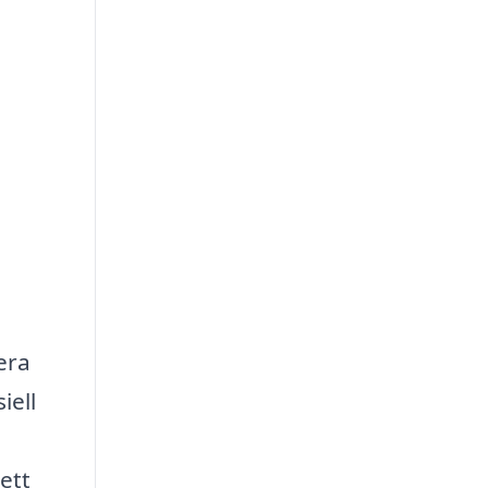
tera
iell
ett