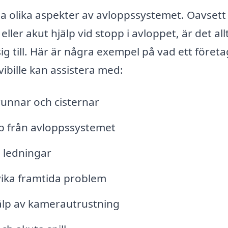
a olika aspekter av avloppssystemet. Oavset
er akut hjälp vid stopp i avloppet, är det all
 sig till. Här är några exempel på vad ett företa
ibille kan assistera med:
unnar och cisternar
äp från avloppssystemet
h ledningar
ika framtida problem
älp av kamerautrustning