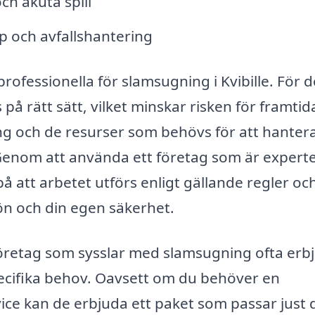
h akuta spill
 och avfallshantering
rofessionella för slamsugning i Kvibille. För d
 på rätt sätt, vilket minskar risken för framtid
g och de resurser som behövs för att hanter
Genom att använda ett företag som är expert
 att arbetet utförs enligt gällande regler oc
ljön och din egen säkerhet.
företag som sysslar med slamsugning ofta erb
ecifika behov. Oavsett om du behöver en
ce kan de erbjuda ett paket som passar just d