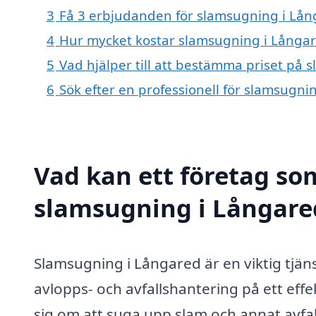
3
Få 3 erbjudanden för slamsugning i Lång
4
Hur mycket kostar slamsugning i Långa
5
Vad hjälper till att bestämma priset på
6
Sök efter en professionell för slamsugn
Vad kan ett företag som
slamsugning i Långared
Slamsugning i Långared är en viktig tjä
avlopps- och avfallshantering på ett effe
sig om att suga upp slam och annat avfal