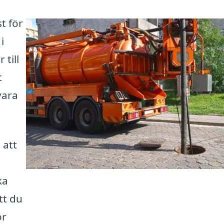
t för
i
till
t
vara
 att
ka
tt du
ör