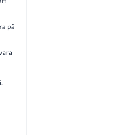
att
ra på
vara
i.