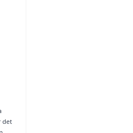
a
r det
m