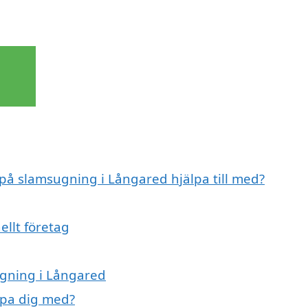
 på slamsugning i Långared hjälpa till med?
ellt företag
ugning i Långared
lpa dig med?