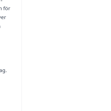
h för
ver
å
ag.