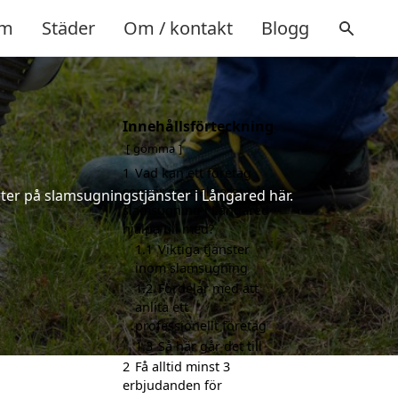
m
Städer
Om / kontakt
Blogg
Innehållsförteckning
gömma
1
Vad kan ett företag
som är specialiserat på
ter på slamsugningstjänster i Långared här.
slamsugning i Långared
hjälpa till med?
1.1
Viktiga tjänster
inom slamsugning
1.2
Fördelar med att
anlita ett
professionellt företag
1.3
Så här går det till
2
Få alltid minst 3
erbjudanden för