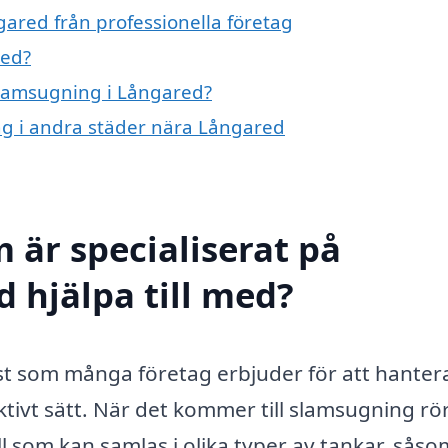
ared från professionella företag
red?
 slamsugning i Långared?
ing i andra städer nära Långared
 är specialiserat på
 hjälpa till med?
nst som många företag erbjuder för att hanter
ktivt sätt. När det kommer till slamsugning rö
l som kan samlas i olika typer av tankar, såso