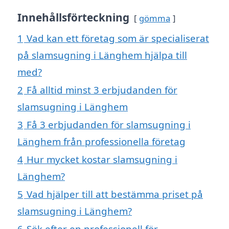
Innehållsförteckning
gömma
1
Vad kan ett företag som är specialiserat
på slamsugning i Länghem hjälpa till
med?
2
Få alltid minst 3 erbjudanden för
slamsugning i Länghem
3
Få 3 erbjudanden för slamsugning i
Länghem från professionella företag
4
Hur mycket kostar slamsugning i
Länghem?
5
Vad hjälper till att bestämma priset på
slamsugning i Länghem?
6
Sök efter en professionell för