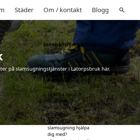
m
Städer
Om / kontakt
Blogg
Innehållsförteckning
k
gömma
1
Vad kan ett företag
som är specialiserat på
ter på slamsugningstjänster i Latorpsbruk här.
slamsugning i
Latorpsbruk hjälpa till
med?
2
Få alltid minst 3
erbjudanden för
slamsugning i
Latorpsbruk
2.1
Vad kan
slamsugning hjälpa
dig med?