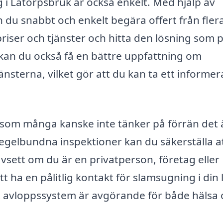
 i Latorpsbruk är också enkelt. Med hjälp av
 du snabbt och enkelt begära offert från fler
priser och tjänster och hitta den lösning som 
 kan du också få en bättre uppfattning om
nsterna, vilket gör att du kan ta ett informer
 som många kanske inte tänker på förrän det ä
gelbundna inspektioner kan du säkerställa at
sett om du är en privatperson, företag eller
tt ha en pålitlig kontakt för slamsugning i din 
t avloppssystem är avgörande för både hälsa