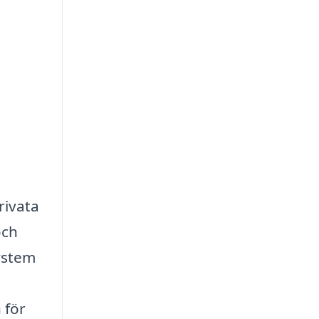
rivata
och
system
 för