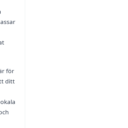
a
passar
at
r för
t ditt
lokala
 och