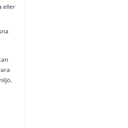
 eller
sna
tan
vara
iljö.