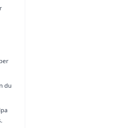
r
yper
n du
lpa
.