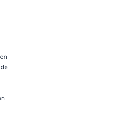
 en
åde
an