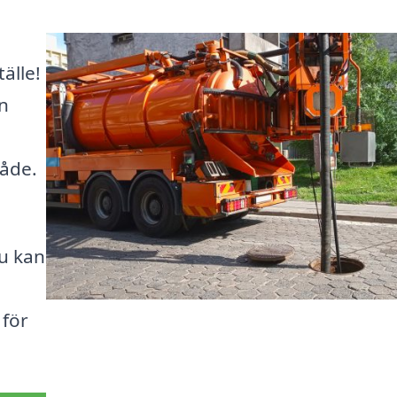
älle!
in
m
råde.
du kan
 för