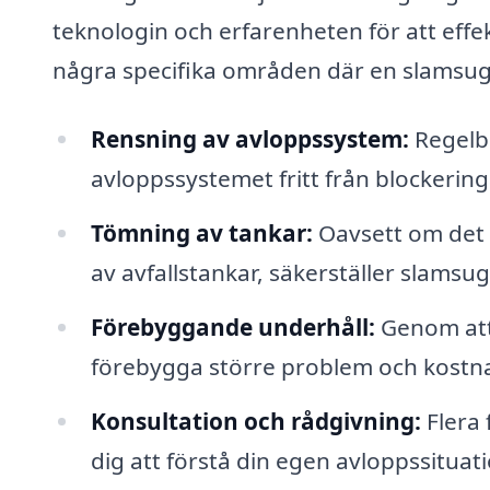
teknologin och erfarenheten för att effek
några specifika områden där en slamsugni
Rensning av avloppssystem:
Regelbu
avloppssystemet fritt från blockering
Tömning av tankar:
Oavsett om det ä
av avfallstankar, säkerställer slamsugn
Förebyggande underhåll:
Genom att
förebygga större problem och kostna
Konsultation och rådgivning:
Flera 
dig att förstå din egen avloppssitua