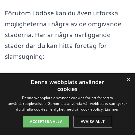
Förutom Lödöse kan du även utforska
möjligheterna i några av de omgivande
städerna. Här är några närliggande
städer där du kan hitta företag för
slamsugning:
Lilla Edet
×
Denna webbplats använder
cookies
Björbohöjden
Denna webbplats använder cookies för att förbättra
användarupplevelsen. Genom att använda vår webbplats samtycker
Nödinge
du till alla cookies i enlighet med vår cookiepolicy.
Läs mer
Stora Höga
ACCEPTERA ALLA
AVVISA ALLT