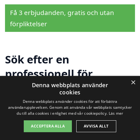
Få 3 erbjudanden, gratis och utan
förpliktelser
Sök efter en
professionell för
×
slamsugning i andra
Denna webbplats använder
cookies
städer nära Malung
Denna webbplats använder cookies för att förbättra
användarupplevelsen. Genom att använda vår webbplats samtycker
du till alla cookies i enlighet med vår cookiepolicy.
Läs mer
Att hitta ett pålitligt företag för
ACCEPTERA ALLA
AVVISA ALLT
slamsugning i Malung
behöver inte vara