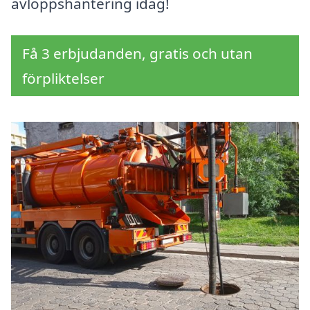
avloppshantering idag!
Få 3 erbjudanden, gratis och utan
förpliktelser