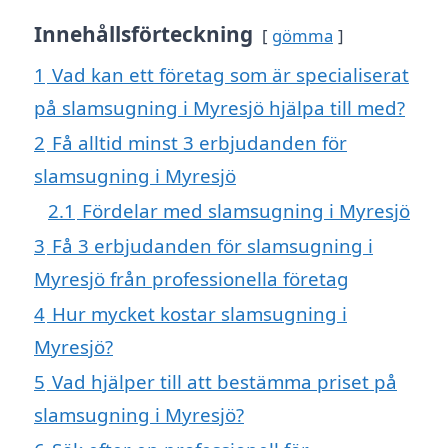
Innehållsförteckning
gömma
1
Vad kan ett företag som är specialiserat
på slamsugning i Myresjö hjälpa till med?
2
Få alltid minst 3 erbjudanden för
slamsugning i Myresjö
2.1
Fördelar med slamsugning i Myresjö
3
Få 3 erbjudanden för slamsugning i
Myresjö från professionella företag
4
Hur mycket kostar slamsugning i
Myresjö?
5
Vad hjälper till att bestämma priset på
slamsugning i Myresjö?