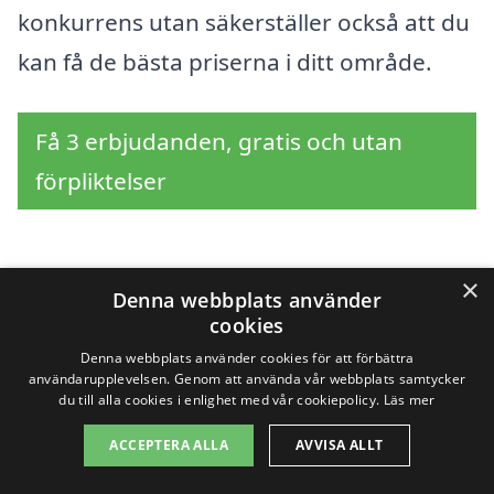
konkurrens utan säkerställer också att du
kan få de bästa priserna i ditt område.
Få 3 erbjudanden, gratis och utan
förpliktelser
×
Sök efter en
Denna webbplats använder
cookies
professionell för
Denna webbplats använder cookies för att förbättra
användarupplevelsen. Genom att använda vår webbplats samtycker
slamsugning i andra
du till alla cookies i enlighet med vår cookiepolicy.
Läs mer
städer nära Myresjö
ACCEPTERA ALLA
AVVISA ALLT