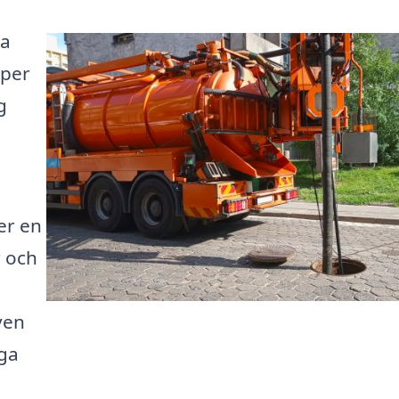
ra
lper
g
er en
r och
ven
iga