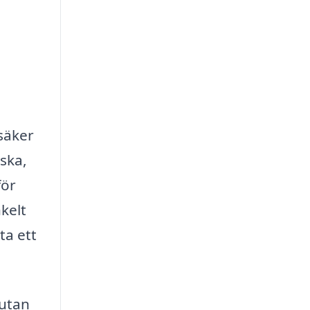
säker
iska,
för
kelt
ta ett
 utan