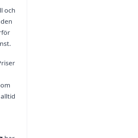
ll och
nden
rför
nst.
Priser
utom
alltid
g
har