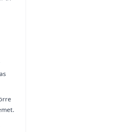
r
las
örre
emet.
t