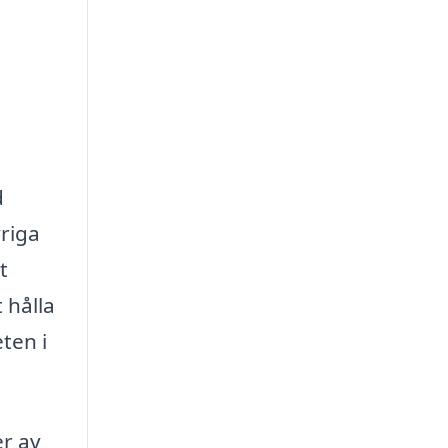
d
vriga
t
 hålla
ten i
er av