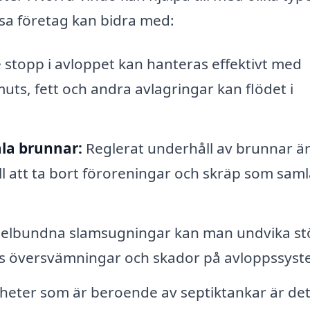
sa företag kan bidra med:
topp i avloppet kan hanteras effektivt med
s, fett och andra avlagringar kan flödet i
la brunnar:
Reglerat underhåll av brunnar ä
ill att ta bort föroreningar och skräp som sam
lbundna slamsugningar kan man undvika st
s översvämningar och skador på avloppssyst
gheter som är beroende av septiktankar är de