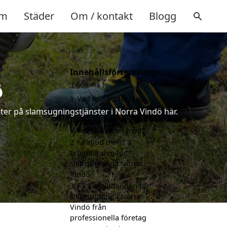
m
Städer
Om / kontakt
Blogg
Innehållsförteckning
ö
gömma
1
Vad kan ett företag
som är specialiserat på
ter på slamsugningstjänster i Norra Vindö här.
slamsugning i Norra
Vindö hjälpa till med?
2
Få alltid minst 3
erbjudanden för
slamsugning i Norra
Vindö
3
Få 3 erbjudanden för
slamsugning i Norra
Vindö från
professionella företag