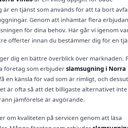
är en tjänst som används för att ta bort avfa
läggningar. Genom att inhämtar flera erbjuda
lösningen för dina behov. Här går vi igenom va
 tre offerter innan du bestämmer dig för en tjä
er ger dig en bättre överblick över marknaden. 
ika företag som erbjuder
slamsugning i Norra
få en känsla för vad som är rimligt, och dess
 är ofta så att det billigaste alternativet inte 
rann jämförelse är avgörande.
er om kvaliteten på servicen genom att läsa
nder. Många företag som erbjuder
slamsugnin