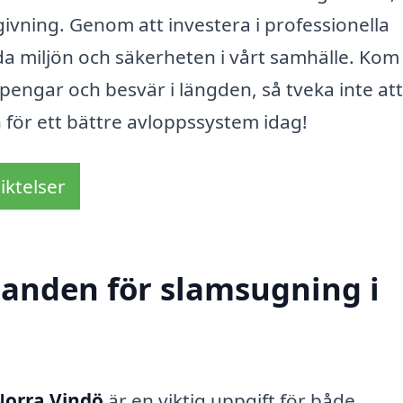
ivning. Genom att investera i professionella
ydda miljön och säkerheten i vårt samhälle. Kom
pengar och besvär i längden, så tveka inte att
 för ett bättre avloppssystem idag!
iktelser
udanden för slamsugning i
Norra Vindö
är en viktig uppgift för både