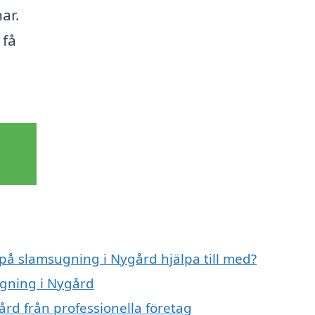
ar.
 få
 på slamsugning i Nygård hjälpa till med?
ugning i Nygård
rd från professionella företag