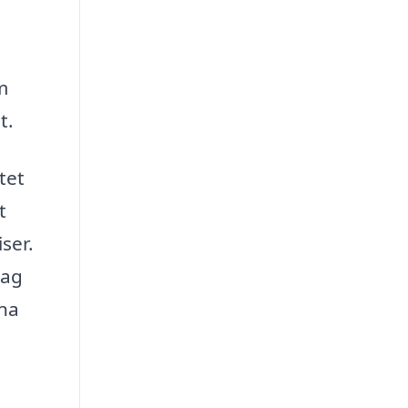
m
t.
tet
t
ser.
tag
ina