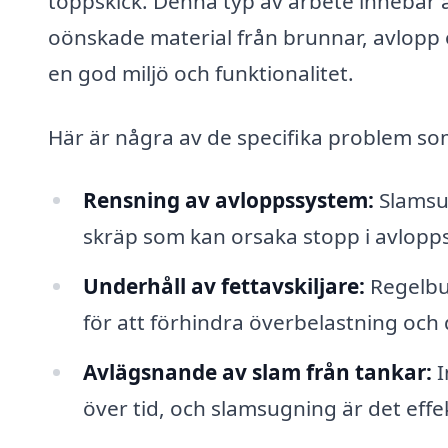
toppskick. Denna typ av arbete innebär 
oönskade material från brunnar, avlopp o
en god miljö och funktionalitet.
Här är några av de specifika problem som
Rensning av avloppssystem:
Slamsug
skräp som kan orsaka stopp i avlopp
Underhåll av fettavskiljare:
Regelbu
för att förhindra överbelastning och d
Avlägsnande av slam från tankar:
I
över tid, och slamsugning är det effek