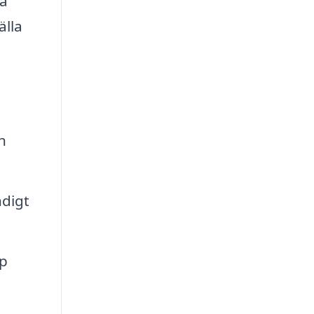
ra
älla
h
digt
pp