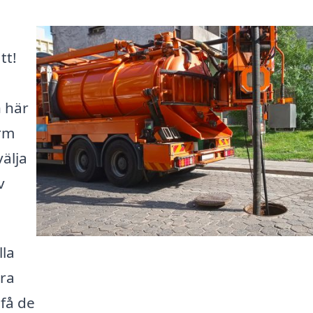
tt!
 här
orm
älja
v
lla
dra
 få de