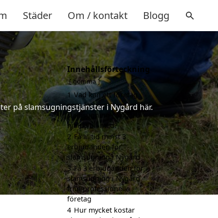
m
Städer
Om / kontakt
Blogg
Innehållsförteckning
gömma
1
Vad kan ett företag
som är specialiserat på
ter på slamsugningstjänster i Nygård här.
slamsugning i Nygård
hjälpa till med?
2
Få alltid minst 3
erbjudanden för
slamsugning i Nygård
3
Få 3 erbjudanden för
slamsugning i Nygård
från professionella
företag
4
Hur mycket kostar