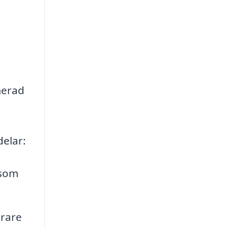
merad
delar:
 som
arare