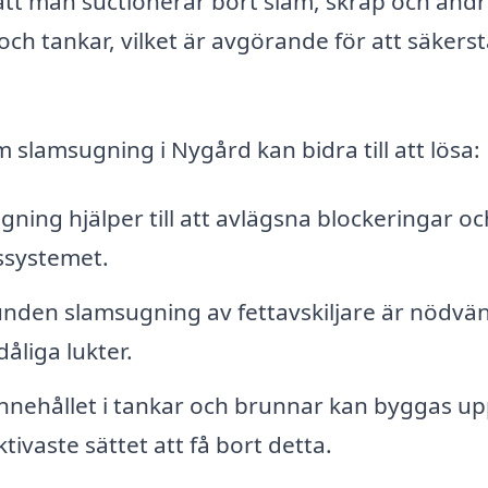
att man suctionerar bort slam, skräp och and
ch tankar, vilket är avgörande för att säkerst
 slamsugning i Nygård kan bidra till att lösa:
ning hjälper till att avlägsna blockeringar oc
ssystemet.
nden slamsugning av fettavskiljare är nödvän
åliga lukter.
nnehållet i tankar och brunnar kan byggas u
tivaste sättet att få bort detta.