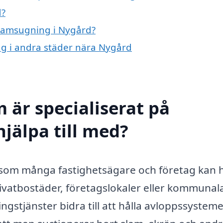
d?
 slamsugning i Nygård?
ing i andra städer nära Nygård
 är specialiserat på
jälpa till med?
t som många fastighetsägare och företag kan 
ivatbostäder, företagslokaler eller kommunal
gstjänster bidra till att hålla avloppssysteme