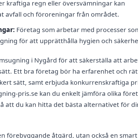
er kraftiga regn eller översvämningar kan
 avfall och föroreningar från området.
ngar:
Företag som arbetar med processer so
gning för att upprätthålla hygien och säkerhe
slamsugning i Nygård för att säkerställa att arbe
 sätt. Ett bra företag bör ha erfarenhet och rät
äkert sätt, samt erbjuda konkurrenskraftiga pri
ing-pris.se kan du enkelt jämföra olika före
 att du kan hitta det bästa alternativet för d
a en förebyggande åtgärd, utan också en smart