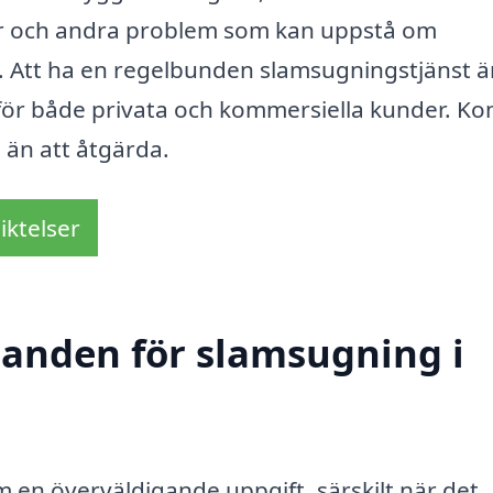
ner och andra problem som kan uppstå om
. Att ha en regelbunden slamsugningstjänst ä
för både privata och kommersiella kunder. K
a än att åtgärda.
iktelser
udanden för slamsugning i
m en överväldigande uppgift, särskilt när det