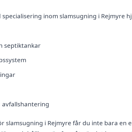
specialisering inom slamsugning i Rejmyre h
h septiktankar
ppssystem
ingar
g avfallshantering
r slamsugning i Rejmyre får du inte bara en 