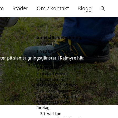
m
Städer
Om / kontakt
Blogg
Innehållsförteckning
gömma
1
Vad kan ett företag
som är specialiserat på
ter på slamsugningstjänster i Rejmyre här.
slamsugning i Rejmyre
hjälpa till med?
2
Få alltid minst 3
erbjudanden för
slamsugning i Rejmyre
3
Få 3 erbjudanden för
slamsugning i Rejmyre
från professionella
företag
3.1
Vad kan