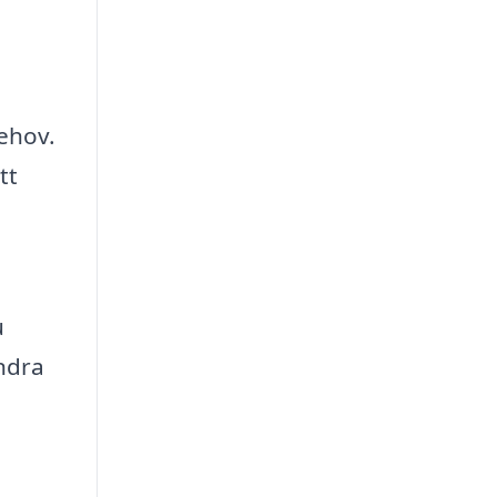
behov.
tt
u
andra