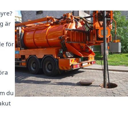
myre?
g är
de för
öra
om du
akut