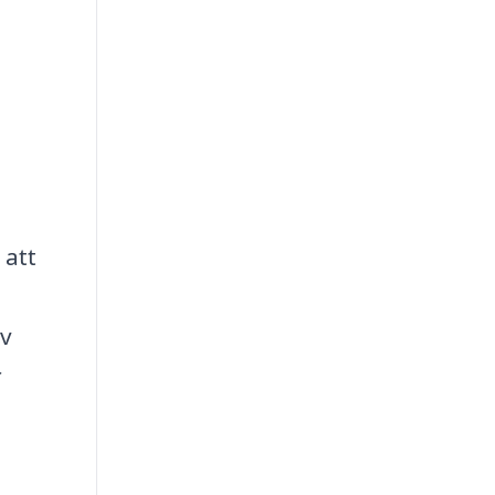
 att
iv
r