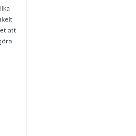
lika
nkelt
et att
 göra