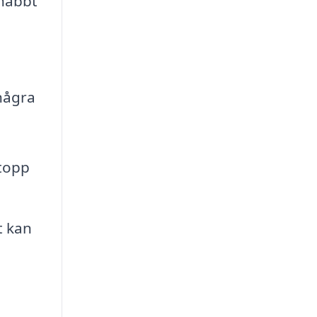
snabbt
några
stopp
t kan