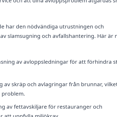
service och att dina avloppsproblem åtgärdas 
fle har den nödvändiga utrustningen och
 av slamsugning och avfallshantering. Här är 
ning av avloppsledningar för att förhindra 
g av skräp och avlagringar från brunnar, vilke
 problem.
 av fettavskiljare för restauranger och
 att uppfylla miljökrav.