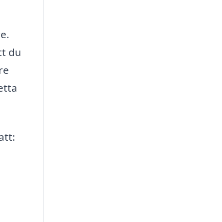
re.
tt du
re
etta
att: