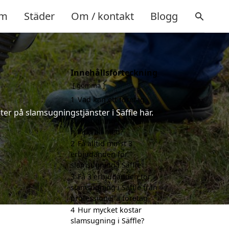
m
Städer
Om / kontakt
Blogg
Innehållsförteckning
gömma
1
Vad kan ett företag
som är specialiserat på
ter på slamsugningstjänster i Säffle här.
slamsugning i Säffle
hjälpa till med?
2
Få alltid minst 3
erbjudanden för
slamsugning i Säffle
3
Få 3 erbjudanden för
slamsugning i Säffle från
professionella företag
4
Hur mycket kostar
slamsugning i Säffle?