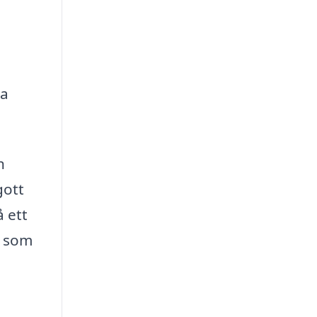
ra
h
gott
å ett
s som