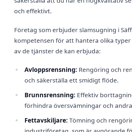
säkerställa att du har en högkvalitativ 
och effektivt.
Företag som erbjuder slamsugning i Säf
kompetensen för att hantera olika typer
av de tjänster de kan erbjuda:
Avloppsrensning:
Rengöring och rens
och säkerställa ett smidigt flöde.
Brunnsrensning:
Effektiv borttagnin
förhindra översvämningar och andra
Fettavskiljare:
Tömning och rengöring
industriföretag, som är avgörande för