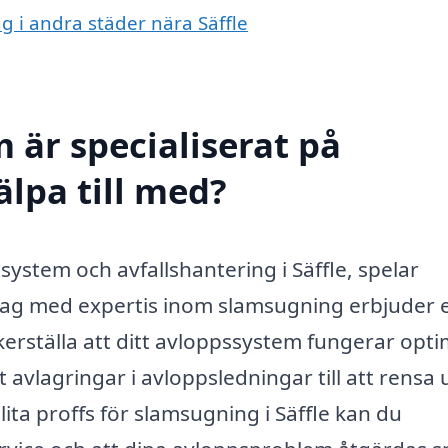
g i andra städer nära Säffle
 är specialiserat på
älpa till med?
ystem och avfallshantering i Säffle, spelar
etag med expertis inom slamsugning erbjuder 
kerställa att ditt avloppssystem fungerar opti
 avlagringar i avloppsledningar till att rensa 
ita proffs för slamsugning i Säffle kan du