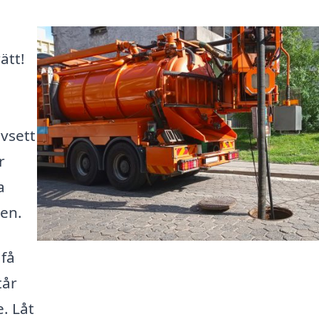
ätt!
vsett
r
a
en.
 få
tår
. Låt