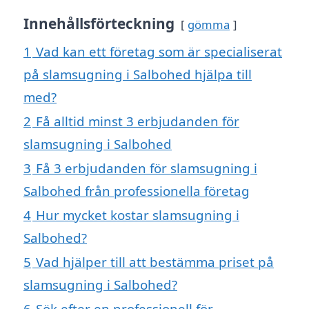
Innehållsförteckning
gömma
1
Vad kan ett företag som är specialiserat
på slamsugning i Salbohed hjälpa till
med?
2
Få alltid minst 3 erbjudanden för
slamsugning i Salbohed
3
Få 3 erbjudanden för slamsugning i
Salbohed från professionella företag
4
Hur mycket kostar slamsugning i
Salbohed?
5
Vad hjälper till att bestämma priset på
slamsugning i Salbohed?
6
Sök efter en professionell för