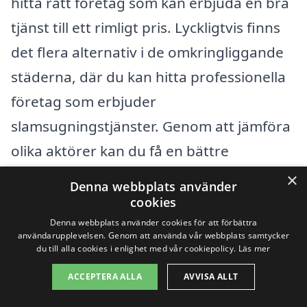
hitta rätt företag som kan erbjuda en bra
tjänst till ett rimligt pris. Lyckligtvis finns
det flera alternativ i de omkringliggande
städerna, där du kan hitta professionella
företag som erbjuder
slamsugningstjänster. Genom att jämföra
olika aktörer kan du få en bättre
förståelse för vilka alternativ som finns
×
Denna webbplats använder
och vad de kan erbjuda.
cookies
Denna webbplats använder cookies för att förbättra
användarupplevelsen. Genom att använda vår webbplats samtycker
Här är några av de städer som ligger nära
du till alla cookies i enlighet med vår cookiepolicy.
Läs mer
Salbohed där du kan hitta hjälp med
ACCEPTERA ALLA
AVVISA ALLT
slamsugning: