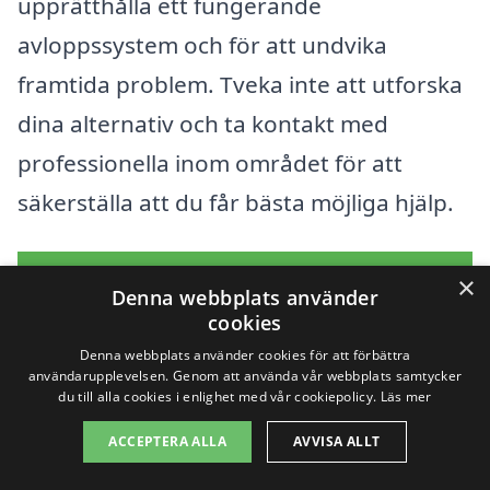
upprätthålla ett fungerande
avloppssystem och för att undvika
framtida problem. Tveka inte att utforska
dina alternativ och ta kontakt med
professionella inom området för att
säkerställa att du får bästa möjliga hjälp.
Få 3 erbjudanden, gratis och utan
×
Denna webbplats använder
förpliktelser
cookies
Denna webbplats använder cookies för att förbättra
användarupplevelsen. Genom att använda vår webbplats samtycker
du till alla cookies i enlighet med vår cookiepolicy.
Läs mer
Sök efter en
ACCEPTERA ALLA
AVVISA ALLT