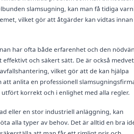
lbunden slamsugning, kan man få tidiga varn
et, vilket gör att åtgärder kan vidtas innan
nan har ofta både erfarenhet och den nödvä
t effektivt och säkert sätt. De är också medve
vfallshantering, vilket gör att de kan hjälpa
 att anlita en professionell slamsugningsfirm
utfört korrekt och i enlighet med alla regler.
d eller en stor industriell anläggning, kan
a alla typer av behov. Det är alltid en bra id
 säkerställa att man får ett rimligt pris och