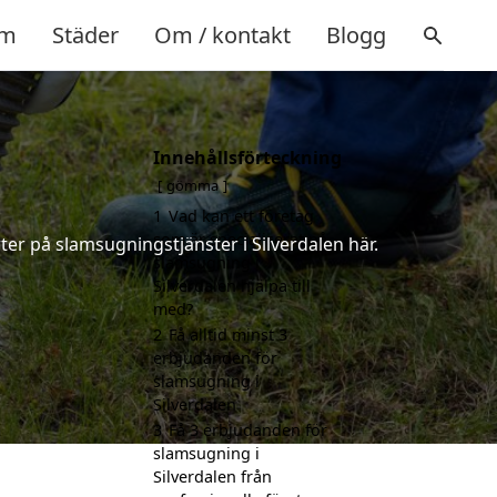
m
Städer
Om / kontakt
Blogg
Innehållsförteckning
gömma
1
Vad kan ett företag
som är specialiserat på
ter på slamsugningstjänster i Silverdalen här.
slamsugning i
Silverdalen hjälpa till
med?
2
Få alltid minst 3
erbjudanden för
slamsugning i
Silverdalen
3
Få 3 erbjudanden för
slamsugning i
Silverdalen från