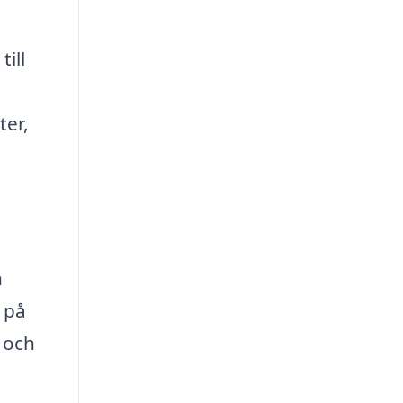
till
ter,
h
 på
r och