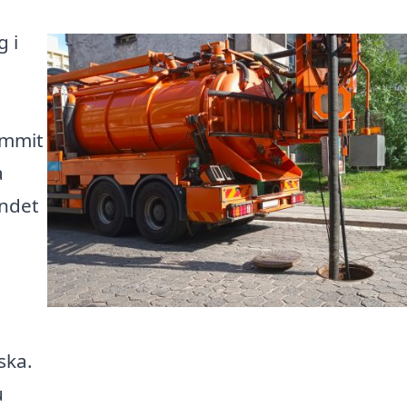
 i
ommit
a
andet
ska.
u