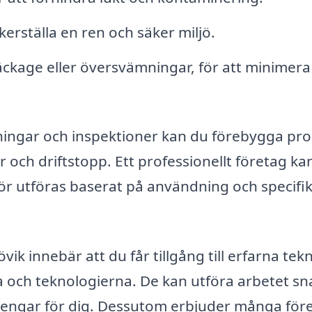
äkerställa en ren och säker miljö.
äckage eller översvämningar, för att minimera
ingar och inspektioner kan du förebygga pr
 och driftstopp. Ett professionellt företag ka
r utföras baserat på användning och specifi
övik innebär att du får tillgång till erfarna tek
 och teknologierna. De kan utföra arbetet s
h pengar för dig. Dessutom erbjuder många för