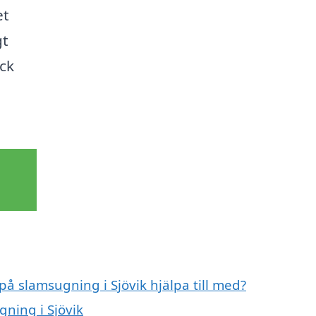
et
gt
äck
på slamsugning i Sjövik hjälpa till med?
gning i Sjövik