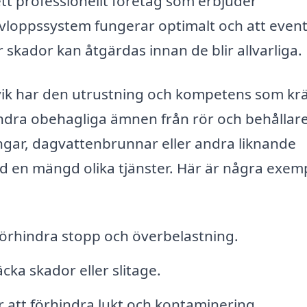
ett professionellt företag som erbjuder
avloppssystem fungerar optimalt och att event
r skador kan åtgärdas innan de blir allvarliga.
vik har den utrustning och kompetens som kr
h andra obehagliga ämnen från rör och behållare
gar, dagvattenbrunnar eller andra liknande
ed en mängd olika tjänster. Här är några exem
förhindra stopp och överbelastning.
cka skador eller slitage.
r att förhindra lukt och kontaminering.