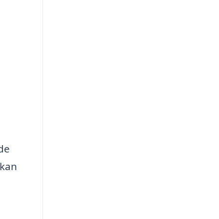
åde
 kan