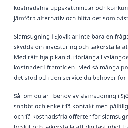
kostnadsfria uppskattningar och konkurren
jämföra alternativ och hitta det som bäs
Slamsugning i Sjövik är inte bara en fråg
skydda din investering och säkerställa at
Med rätt hjälp kan du förlänga livsläng
kostnader i framtiden. Med så många profe
det stöd och den service du behöver för at
Så, om du är i behov av slamsugning i Sjö
snabbt och enkelt få kontakt med pålitlig
och få kostnadsfria offerter för slamsugn
beslut och säkerställa att din fastighet fö