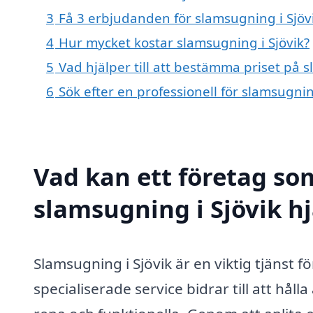
3
Få 3 erbjudanden för slamsugning i Sjövi
4
Hur mycket kostar slamsugning i Sjövik?
5
Vad hjälper till att bestämma priset på s
6
Sök efter en professionell för slamsugni
Vad kan ett företag som
slamsugning i Sjövik hj
Slamsugning i Sjövik är en viktig tjänst 
specialiserade service bidrar till att hå