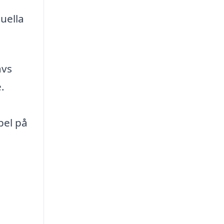
uella
ävs
.
pel på