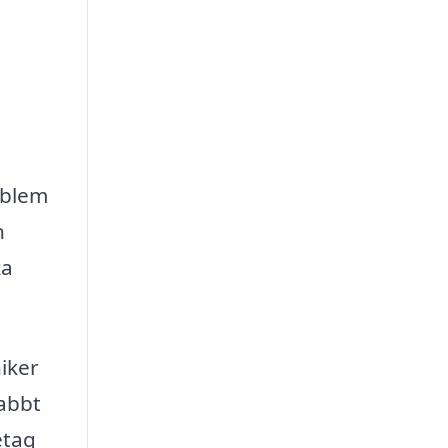
oblem
n
ka
niker
nabbt
etag