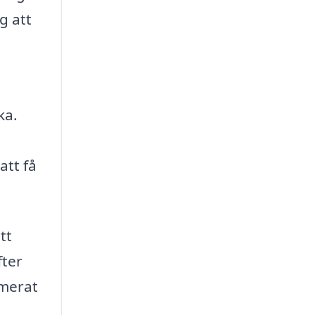
g att
ka.
att få
tt
fter
rmerat