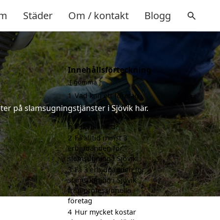
m
Städer
Om / kontakt
Blogg
Innehållsförteckning
gömma
1
Vad kan ett företag
som är specialiserat på
ter på slamsugningstjänster i Sjövik här.
slamsugning i Sjövik
hjälpa till med?
2
Få alltid minst 3
erbjudanden för
slamsugning i Sjövik
3
Få 3 erbjudanden för
slamsugning i Sjövik
från professionella
företag
4
Hur mycket kostar