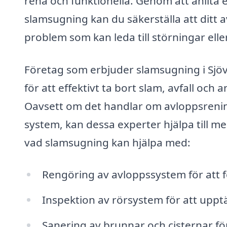
rena och funktionella. Genom att anlita 
slamsugning kan du säkerställa att ditt 
problem som kan leda till störningar elle
Företag som erbjuder slamsugning i Sjö
för att effektivt ta bort slam, avfall oc
Oavsett om det handlar om avloppsrenin
system, kan dessa experter hjälpa till m
vad slamsugning kan hjälpa med:
Rengöring av avloppssystem för att 
Inspektion av rörsystem för att upptä
Sanering av brunnar och cisternar fö