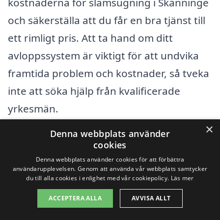
kostnaderna för slamsugning i Skänninge
och säkerställa att du får en bra tjänst till
ett rimligt pris. Att ta hand om ditt
avloppssystem är viktigt för att undvika
framtida problem och kostnader, så tveka
inte att söka hjälp från kvalificerade
yrkesmän.
×
Denna webbplats använder
Få 3 erbjudanden, gratis och utan
cookies
förpliktelser
Denna webbplats använder cookies för att förbättra
användarupplevelsen. Genom att använda vår webbplats samtycker
du till alla cookies i enlighet med vår cookiepolicy.
Läs mer
ACCEPTERA ALLA
AVVISA ALLT
Sök efter en